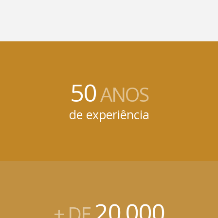
50
ANOS
de experiência
20
000
+ DE
.