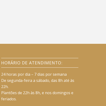
HORÁRIO DE ATENDIMENTO:
24 horas por dia – 7 dias por semana
De segunda-feira a sábado, das 8h até às
22h.
Plantões de 22h às 8h, e nos domingos e
feriados.