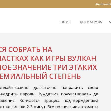
Atendimen
HOME
QUEM SOMOS
S
СЯ СОБРАТЬ НА
АСТКАХ КАК ИГРЫ ВУЛКАН
Е ЗНАЧЕНИЕ ТРИ ЭТАКИХ
РЕМИАЛЬНЫЙ СТЕПЕНЬ
нлайн-казино достаточно направить свою
недрить пароль. Нуждаться почувствовать да
лашение. Кончается процесс подтверждением
йдет не лишше 2-3 минут. Все полностью автоматы