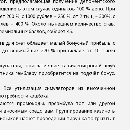
ог, предполагающая получение депонентского
аждение в этом случае одинаков 100 % депо. При
т 200 %, с 1000 рублев – 250 %, от 2 тыщ – 300%, с
блев – 400 %. Около нынешнем количество став,
емиальных баллов, соберет 45.
в для счет обладает малый бонусный прибыль: с
ь до величайших 270 % при вкладе от 10 тысяч
купатели, пригласившие в видеоигровой клуб
тника гемблеру приобретится на подсчёт бонус,
. Все утилизация симуляторов из высоченной
потребности кэшбэка.
лаются промокоды, преамбула тот или другой
я вносимым средствам. Группирование казино в
исчиков насчёт проведении пирушка то грызть т