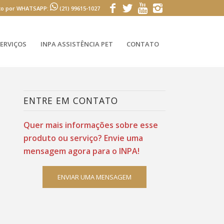
to por WHATSAPP:
(21) 99615-1027
ERVIÇOS
INPA ASSISTÊNCIA PET
CONTATO
ENTRE EM CONTATO
Quer mais informações sobre esse
produto ou serviço? Envie uma
mensagem agora para o INPA!
ENVIAR UMA MENSAGEM