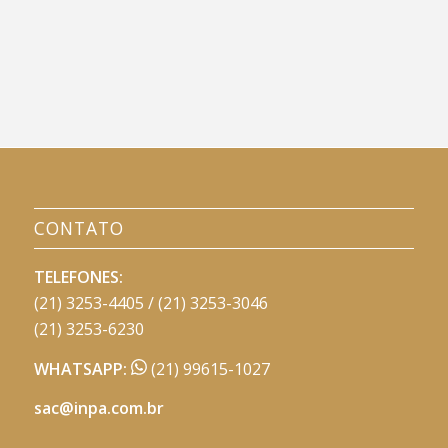
CONTATO
TELEFONES:
(21) 3253-4405 / (21) 3253-3046
(21) 3253-6230
WHATSAPP:
(21) 99615-1027
sac@inpa.com.br