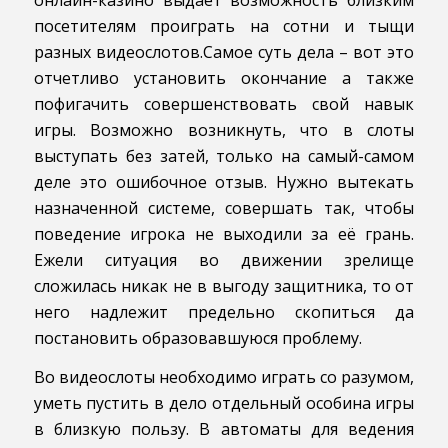
посетителям проиграть на сотни и тыщи
разных видеослотов.Самое суть дела – вот это
отчетливо установить окончание а также
пофигачить совершенствовать свой навык
игры. Возможно возникнуть, что в слоты
выступать без затей, только на самый-самом
деле это ошибочное отзыв. Нужно вытекать
назначенной системе, совершать так, чтобы
поведение игрока не выходили за её грань.
Ежели ситуация во движении зрелище
сложилась никак не в выгоду защитника, то от
него надлежит предельно скопиться да
постановить образовавшуюся проблему.
Во видеослоты необходимо играть со разумом,
уметь пустить в дело отдельный особина игры
в близкую пользу. В автоматы для ведения