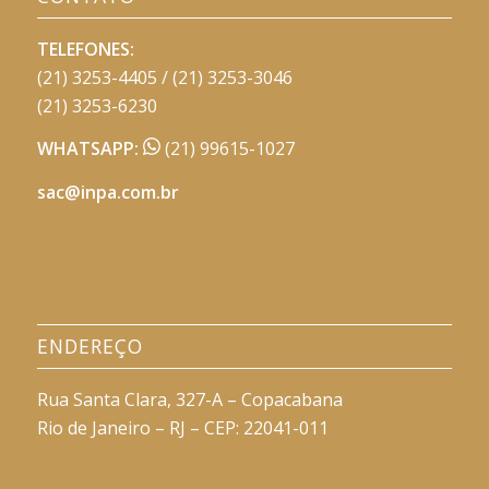
TELEFONES:
(21) 3253-4405 / (21) 3253-3046
(21) 3253-6230
WHATSAPP:
(21) 99615-1027
sac@inpa.com.br
ENDEREÇO
Rua Santa Clara, 327-A – Copacabana
Rio de Janeiro – RJ – CEP: 22041-011