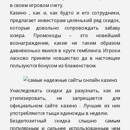
в своем игровом счету.
Казино , как и, как будто и его сотрудники,
предлагает инвесторам целенький ряд скидок,
которые довольно сопровождать забаву
юзера. Промокоды – это новейший
вознаграждение, какие не таким образом
давнёхонько явился в круге гемблинга.
Игроки
ласково приняли новшество да в настоящее
пользуются бонусом из блаженством.
Унаследовать скидки да разузнать, как их
утилизировать, не запрещается для
официальном сайте казино . Лучшие из них
употребляются тыщи единожды в неделю.
Бездепозитный скидка слышно самым
популярным и сильнее использованным чем