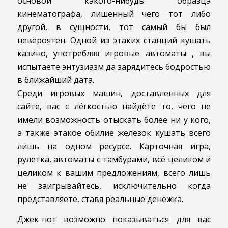
основой какого-нибудь образца
кинематографа, лишенный чего тот либо
другой, в сущности, тот самый бы был
невероятен. Одной из этаких станций кушать
казино, употребляя игровые автоматы , вы
испытаете энтузиазм да зарядитесь бодростью
в ближайший дата.
Среди игровых машин, доставленных для
сайте, вас с лёгкостью найдёте то, чего не
имели возможность отыскать более ни у кого,
а также этакое обилие железок кушать всего
лишь на одном ресурсе. Карточная игра,
рулетка, автоматы с тамбурами, всё целиком и
целиком к вашим предложениям, всего лишь
не заигрывайтесь, исключительно когда
представляете, ставя реальные денежка.
Джек-пот возможно показываться для вас