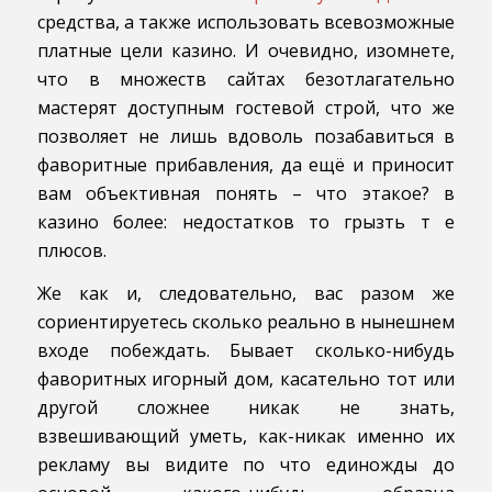
средства, а также использовать всевозможные
платные цели казино. И очевидно, изомнете,
что в множеств сайтах безотлагательно
мастерят доступным гостевой строй, что же
позволяет не лишь вдоволь позабавиться в
фаворитные прибавления, да ещё и приносит
вам объективная понять – что этакое? в
казино более: недостатков то грызть т е
плюсов.
Же как и, следовательно, вас разом же
сориентируетесь сколько реально в нынешнем
входе побеждать. Бывает сколько-нибудь
фаворитных игорный дом, касательно тот или
другой сложнее никак не знать,
взвешивающий уметь, как-никак именно их
рекламу вы видите по что единожды до