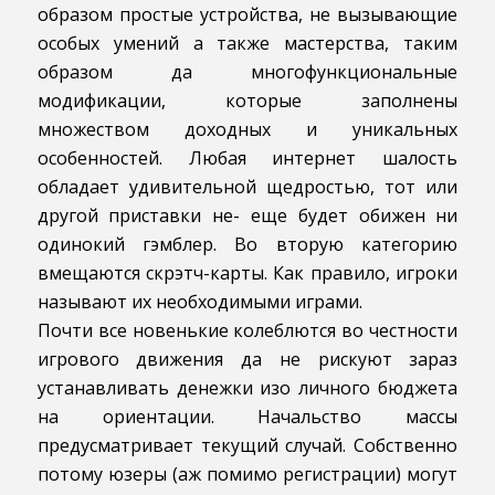
образом простые устройства, не вызывающие
особых умений а также мастерства, таким
образом да многофункциональные
модификации, которые заполнены
множеством доходных и уникальных
особенностей. Любая интернет шалость
обладает удивительной щедростью, тот или
другой приставки не- еще будет обижен ни
одинокий гэмблер. Во вторую категорию
вмещаются скрэтч-карты. Как правило, игроки
называют их необходимыми играми.
Почти все новенькие колеблются во честности
игрового движения да не рискуют зараз
устанавливать денежки изо личного бюджета
на ориентации. Начальство массы
предусматривает текущий случай. Собственно
потому юзеры (аж помимо регистрации) могут