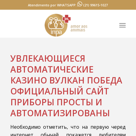
Atendimento por WHATSAPP:
(21) 99615-1027
УВЛЕКАЮЩИЕСЯ
АВТОМАТИЧЕСКИЕ
КАЗИНО ВУЛКАН ПОБЕДА
ОФИЦИАЛЬНЫЙ САЙТ
ПРИБОРЫ ПРОСТЫ И
АВТОМАТИЗИРОВАНЫ
Необходимо отметить, что на первую черед
интернет обычай покажется любителям